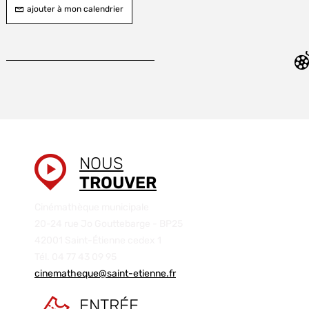
ajouter à mon calendrier
NOUS
TROUVER
Cinémathèque municipale
20-24 rue Jo Gouttebarge - BP25
42001 Saint-Étienne cedex 1
Tél. 04 77 43 09 95
cinematheque@saint-etienne.fr
ENTRÉE