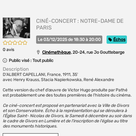
E
(Nou
P
fenê
MA
CINÉ-CONCERT : NOTRE-DAME DE
PARIS
Catégorie
Le 03/12/2025 de 18:30 à 20:00
Échos
/5
0
avis
Cinémathèque
, 20-24, rue Jo Gouttebarge
Public visé :
Tout public
Description
D'ALBERT CAPELLANI, France, 1911, 35'
avec Henry Krauss, Stacia Napierkowska, René Alexandre
Cette version du chef d’œuvre de Victor Hugo produite par Pathé
est probablement une des toutes premières de l'histoire du cinéma.
Ce ciné-concert est proposé en partenariat avec la Ville de Givors
et son Conservatoire. Écho à la représentation qui se déroulera à
l’Église Saint- Nicolas de Givors, le Samedi 6 décembre au soir dans
le cadre de Givors en Lumière et de l'inscription de l'église au titre
des monuments historiques.