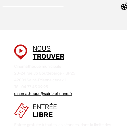
NOUS
TROUVER
Cinémathèque municipale
20-24 rue Jo Gouttebarge - BP25
42001 Saint-Étienne cedex 1
Tél. 04 77 43 09 95
cinematheque@saint-etienne.fr
ENTRÉE
LIBRE
Entrée gratuite à toutes les séances, dans la limite des