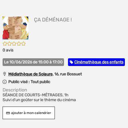
E
(Nou
P
fenê
MA
ÇA DÉMÉNAGE !
/5
0
avis
Catégorie
Le 10/06/2026 de 15:00 à 17:00
Cinémathèque des enfants
Médiathèque de Solaure
, 16, rue Bossuet
Public visé :
Tout public
Description
SÉANCE DE COURTS-MÉTRAGES, 1h
Suivi d'un goûter sur le thème du cinéma
ajouter à mon calendrier