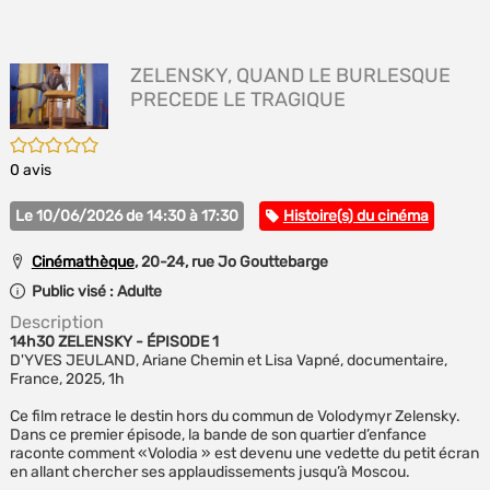
E
(Nou
P
fenê
MA
ZELENSKY, QUAND LE BURLESQUE
PRECEDE LE TRAGIQUE
/5
0
avis
Catégorie
Le 10/06/2026 de 14:30 à 17:30
Histoire(s) du cinéma
Cinémathèque
, 20-24, rue Jo Gouttebarge
Public visé :
Adulte
Description
14h30 ZELENSKY - ÉPISODE 1
D'YVES JEULAND, Ariane Chemin et Lisa Vapné, documentaire,
France, 2025, 1h
Ce film retrace le destin hors du commun de Volodymyr Zelensky.
Dans ce premier épisode, la bande de son quartier d’enfance
raconte comment «Volodia » est devenu une vedette du petit écran
en allant chercher ses applaudissements jusqu’à Moscou.