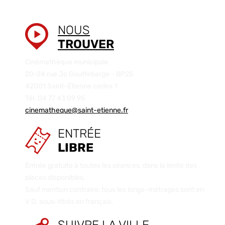
NOUS
TROUVER
Cinémathèque municipale
20-24 rue Jo Gouttebarge - BP25
42001 Saint-Étienne cedex 1
Tél. 04 77 43 09 95
cinematheque@saint-etienne.fr
ENTRÉE
LIBRE
Entrée gratuite à toutes les séances, dans la limite des
places disponibles.
Sauf mention contraire, tous les longs-métrages sont en
V.O. sous-titrés en français.