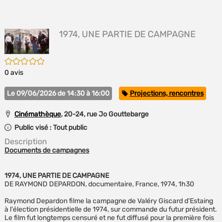
E
(Nou
P
fenê
MA
1974, UNE PARTIE DE CAMPAGNE
/5
0
avis
Catégorie
Le 09/06/2026 de 14:30 à 16:00
Projections, rencontres
Cinémathèque
, 20-24, rue Jo Gouttebarge
Public visé :
Tout public
Description
Documents de campagnes
1974, UNE PARTIE DE CAMPAGNE
DE RAYMOND DEPARDON, documentaire, France, 1974, 1h30
Raymond Depardon filme la campagne de Valéry Giscard d'Estaing
à l'élection présidentielle de 1974, sur commande du futur président.
Le film fut longtemps censuré et ne fut diffusé pour la première fois