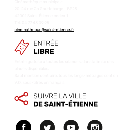
Cinémathèque municipale
20-24 rue Jo Gouttebarge - BP25
42001 Saint-Étienne cedex 1
Tél. 04 77 43 09 95
cinematheque@saint-etienne.fr
ENTRÉE
LIBRE
Entrée gratuite à toutes les séances, dans la limite des
places disponibles.
Sauf mention contraire, tous les longs-métrages sont en
V.O. sous-titrés en français.
SUIVRE LA VILLE
DE SAINT-ÉTIENNE