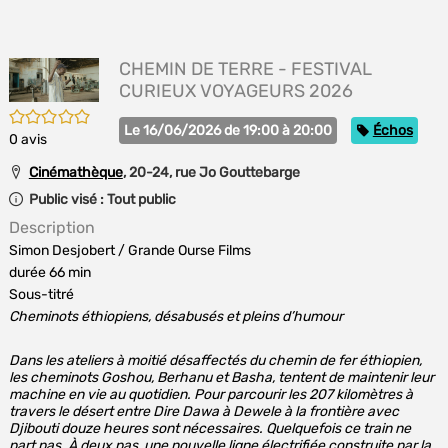
E
(Nou
P
fenê
MA
CHEMIN DE TERRE - FESTIVAL
CURIEUX VOYAGEURS 2026
/5
Catégorie
Le 16/06/2026 de 19:00 à 20:00
Échos
0
avis
Cinémathèque
, 20-24, rue Jo Gouttebarge
Public visé :
Tout public
Description
Simon Desjobert
/ Grande Ourse Films
durée 66 min
Sous-titré
Cheminots éthiopiens, désabusés et pleins d’humour
Dans les ateliers à moitié désaffectés du chemin de fer éthiopien,
les cheminots Goshou, Berhanu et Basha, tentent de maintenir leur
machine en vie au quotidien. Pour parcourir les 207 kilomètres à
travers le désert entre Dire Dawa à Dewele à la frontière avec
Djibouti douze heures sont nécessaires. Quelquefois ce train ne
part pas. À deux pas, une nouvelle ligne électrifiée construite par la