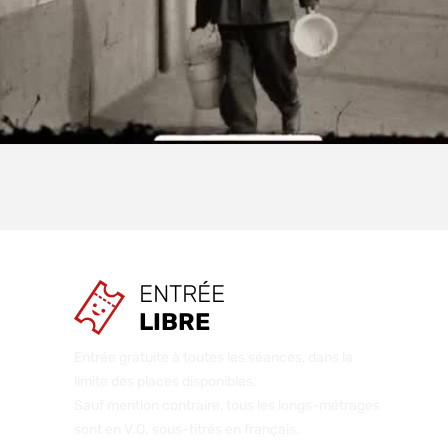
ENTRÉE
LIBRE
Entrée gratuite à toutes les séances, dans la
limite des places disponibles.
Sauf mention contraire, tous les longs-métrages
sont en V.O. sous-titrés en français.