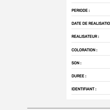
PERIODE :
Partager
sur
t
DATE DE REALISATIO
(Nouvelle
fenêtre)
REALISATEUR :
COLORATION :
SON :
DUREE :
IDENTIFIANT :