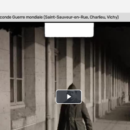
conde Guerre mondiale (Saint-Sauveur-en-Rue, Charlieu, Vichy)
Play
Video