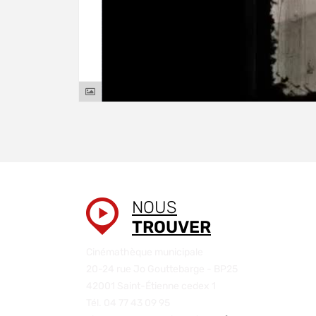
NOUS
TROUVER
Cinémathèque municipale
20-24 rue Jo Gouttebarge - BP25
42001 Saint-Étienne cedex 1
Tél. 04 77 43 09 95