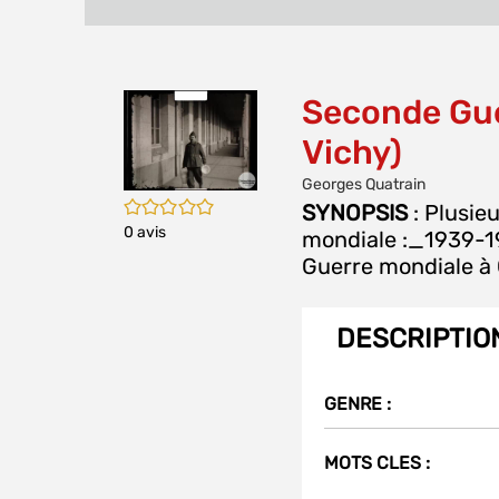
Seconde Gue
Vichy)
Georges Quatrain
/5
SYNOPSIS
: Plusie
0
avis
mondiale :_1939-19
Guerre mondiale à 
DESCRIPTIO
GENRE :
MOTS CLES :