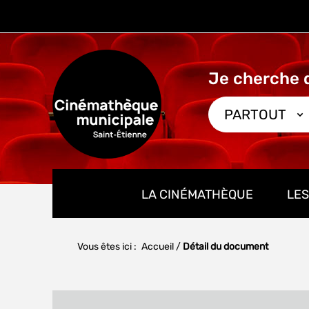
Aller
Aller
Aller
au
au
à
menu
contenu
la
recherche
PARTOUT
LA CINÉMATHÈQUE
LES
Vous êtes ici :
Accueil
/
Détail du document