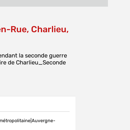
MAIL
fenêtre)
n-Rue, Charlieu,
endant la seconde guerre
aire de Charlieu_Seconde
 métropolitaine|Auvergne-