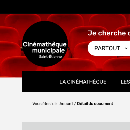
Aller
Aller
Aller
au
au
à
menu
contenu
la
recherche
PARTOUT
LA CINÉMATHÈQUE
LES
Vous êtes ici :
Accueil
/
Détail du document