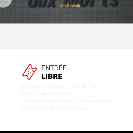
ENTRÉE
LIBRE
Entrée gratuite à toutes les séances, dans la
limite des places disponibles.
Sauf mention contraire, tous les longs-métrages
sont en V.O. sous-titrés en français.