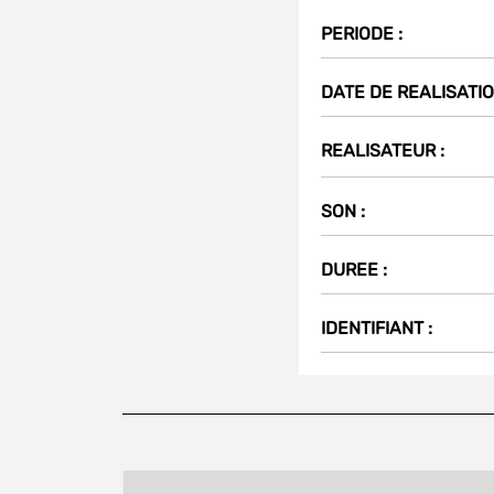
Partager
PERIODE :
sur
t
(Nouvelle
DATE DE REALISATIO
fenêtre)
REALISATEUR :
SON :
DUREE :
IDENTIFIANT :