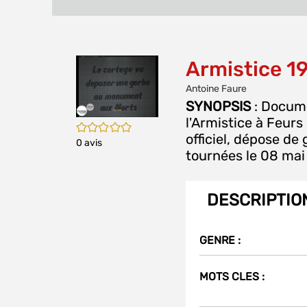
Armistice 1
Antoine Faure
SYNOPSIS
: Docume
l'Armistice à Feurs 
/5
officiel, dépose d
0
avis
tournées le 08 mai 
DESCRIPTIO
GENRE :
MOTS CLES :