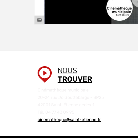
NOUS
TROUVER
Cinémathèque municipale
20-24 rue Jo Gouttebarge - BP25
42001 Saint-Étienne cedex 1
Tél. 04 77 43 09 95
cinematheque@saint-etienne.fr