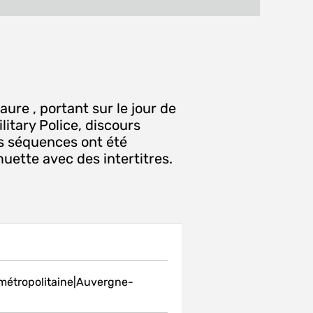
MAIL
fenêtre)
ure , portant sur le jour de
litary Police, discours
es séquences ont été
uette avec des intertitres.
 métropolitaine|Auvergne-