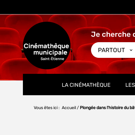
Aller
Aller
Aller
au
au
à
menu
contenu
la
recherche
PARTOUT
LA CINÉMATHÈQUE
LES
Vous êtes ici :
Accueil
/
Plongée dans l'histoire du b