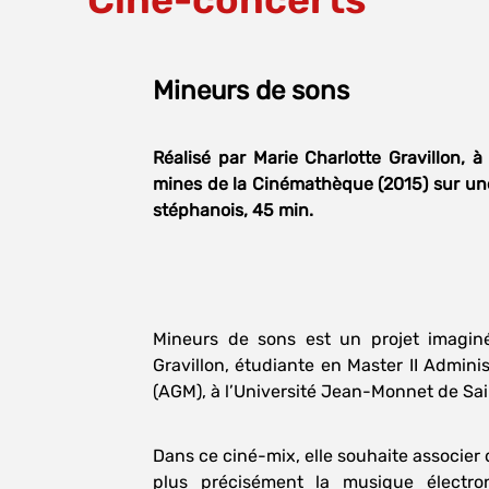
Mineurs de sons
Réalisé par Marie Charlotte Gravillon, à
mines de la Cinémathèque (2015) sur un
stéphanois, 45 min.
Mineurs de sons est un projet imaginé
Gravillon, étudiante en Master II Admini
(AGM), à l’Université Jean-Monnet de Sa
Partager
sur
t
Dans ce ciné-mix, elle souhaite associer d
(Nouvelle
plus précisément la musique électron
fenêtre)