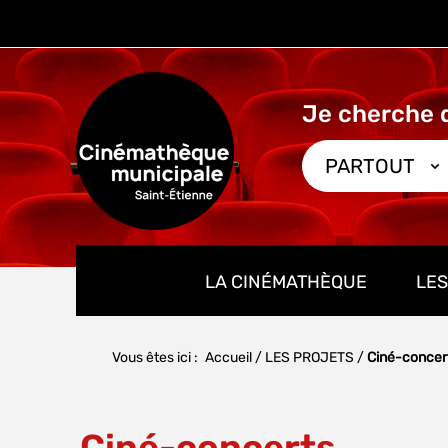
Aller
Aller
Aller
au
au
à
menu
contenu
la
recherche
PARTOUT
LA CINÉMATHÈQUE
LES
Vous êtes ici :
Accueil
/
LES PROJETS
/
Ciné-concer
Ciné-concerts