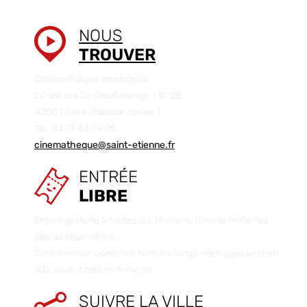
NOUS
TROUVER
Cinémathèque municipale
20-24 rue Jo Gouttebarge - BP25
42001 Saint-Étienne cedex 1
Tél. 04 77 43 09 95
cinematheque@saint-etienne.fr
ENTRÉE
LIBRE
Entrée gratuite à toutes les séances, dans la limite des
places disponibles.
Sauf mention contraire, tous les longs-métrages sont en
V.O. sous-titrés en français.
SUIVRE LA VILLE