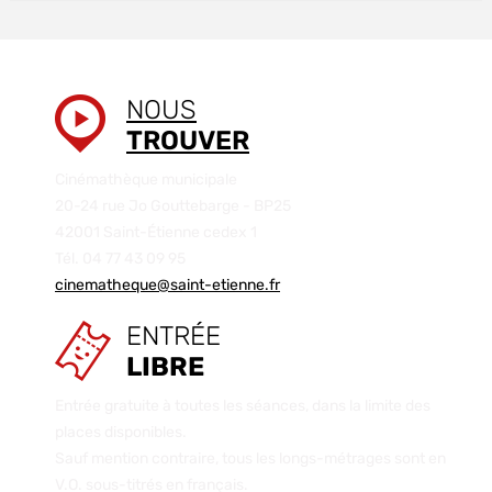
NOUS
TROUVER
Cinémathèque municipale
20-24 rue Jo Gouttebarge - BP25
42001 Saint-Étienne cedex 1
Tél. 04 77 43 09 95
cinematheque@saint-etienne.fr
ENTRÉE
LIBRE
Entrée gratuite à toutes les séances, dans la limite des
places disponibles.
Sauf mention contraire, tous les longs-métrages sont en
V.O. sous-titrés en français.