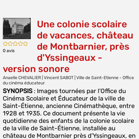
E
(Nou
P
fenê
MA
Une colonie scolaire
de vacances, château
/5
de Montbarnier, près
0
avis
d'Yssingeaux -
version sonore
Anaelle CHEVALIER | Vincent SABOT | Ville de Saint-Etienne - Office
du cinéma éducateur
SYNOPSIS
: Images tournées par l'Office du
Cinéma Scolaire et Éducateur de la ville de
Saint-Étienne, ancienne Cinémathèque, entre
1928 et 1935. Ce document présente la vie
quotidienne des enfants de la colonie scolaire
de la ville de Saint-Étienne, installée au
château de Montbarnier près d'Yssingeaux, en