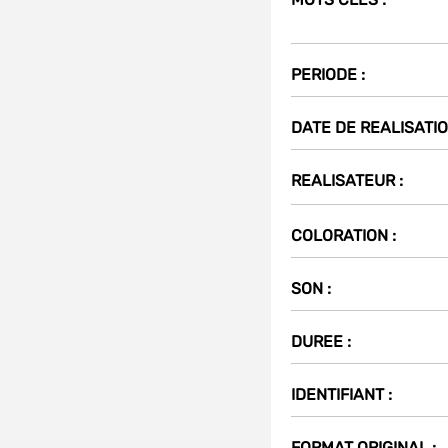
PERIODE :
Partager
sur
t
DATE DE REALISATIO
(Nouvelle
fenêtre)
REALISATEUR :
COLORATION :
SON :
DUREE :
IDENTIFIANT :
FORMAT ORIGINAL :