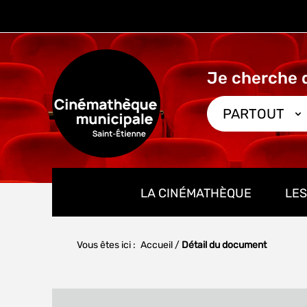
Aller
Aller
Aller
au
au
à
menu
contenu
la
recherche
PARTOUT
LA CINÉMATHÈQUE
LES
Vous êtes ici :
Accueil
/
Détail du document