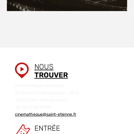
NOUS
TROUVER
Cinémathèque municipale
20-24 rue Jo Gouttebarge - BP25
42001 Saint-Étienne cedex 1
Tél. 04 77 43 09 95
cinematheque@saint-etienne.fr
ENTRÉE