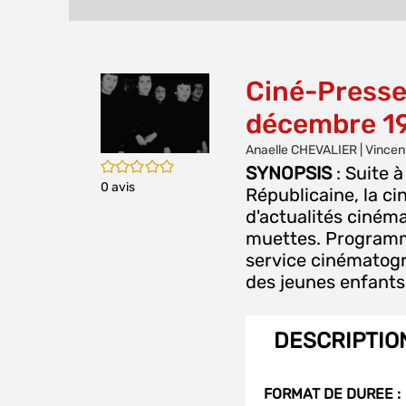
Ciné-Presse
décembre 19
Anaelle CHEVALIER | Vince
/5
SYNOPSIS
: Suite à
0
avis
Républicaine, la c
d'actualités ciném
muettes. Programm
service cinématogr
des jeunes enfants
DESCRIPTIO
FORMAT DE DUREE :