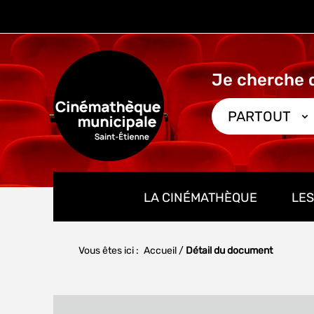
Aller
Aller
Aller
au
au
à
menu
contenu
la
recherche
PARTOUT
LA CINÉMATHÈQUE
LES
Vous êtes ici :
Accueil
/
Détail du document