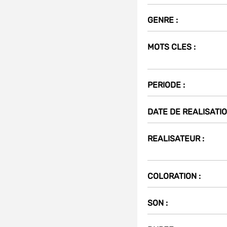
GENRE :
MOTS CLES :
Partager
sur
PERIODE :
t
(Nouvelle
fenêtre)
DATE DE REALISATIO
REALISATEUR :
COLORATION :
SON :