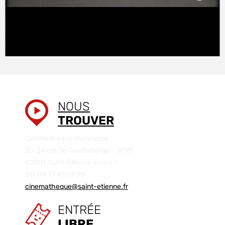
NOUS
TROUVER
Cinémathèque municipale
20-24 rue Jo Gouttebarge - BP25
42001 Saint-Étienne cedex 1
Tél. 04 77 43 09 95
cinematheque@saint-etienne.fr
ENTRÉE
LIBRE