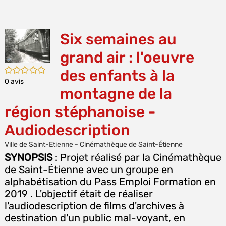
E
(Nou
P
fenê
MA
Six semaines au
grand air : l'oeuvre
/5
des enfants à la
0
avis
montagne de la
région stéphanoise -
Audiodescription
Ville de Saint-Etienne - Cinémathèque de Saint-Étienne
SYNOPSIS
: Projet réalisé par la Cinémathèque
de Saint-Étienne avec un groupe en
alphabétisation du Pass Emploi Formation en
2019 . L'objectif était de réaliser
l'audiodescription de films d'archives à
destination d'un public mal-voyant, en