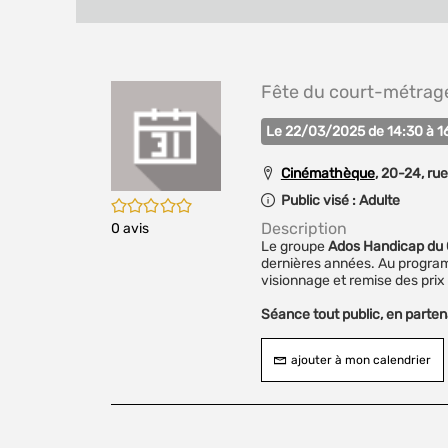
Fête du court-métrag
Partager
sur
t
Le 22/03/2025 de 14:30 à 1
(Nouvelle
fenêtre)
Cinémathèque
, 20-24, ru
Public visé :
Adulte
/5
Description
0
avis
Le groupe
Ados Handicap du C
dernières années. Au progra
visionnage et remise des prix 
Séance tout public, en parten
ajouter à mon calendrier