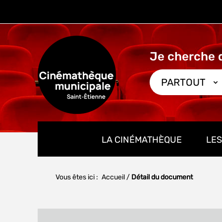
Aller
Aller
Aller
au
au
à
menu
contenu
la
recherche
PARTOUT
LA CINÉMATHÈQUE
LES
Vous êtes ici :
Accueil
/
Détail du document