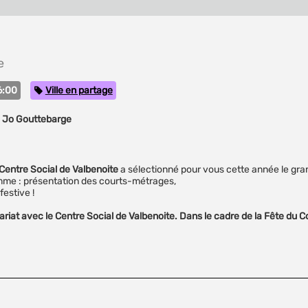
e
Catégorie
6:00
Ville en partage
e Jo Gouttebarge
entre Social de Valbenoite
a sélectionné pour vous cette année le gr
mme : présentation des courts-métrages,
festive !
ariat avec le Centre Social de Valbenoite. Dans le cadre de la Fête du