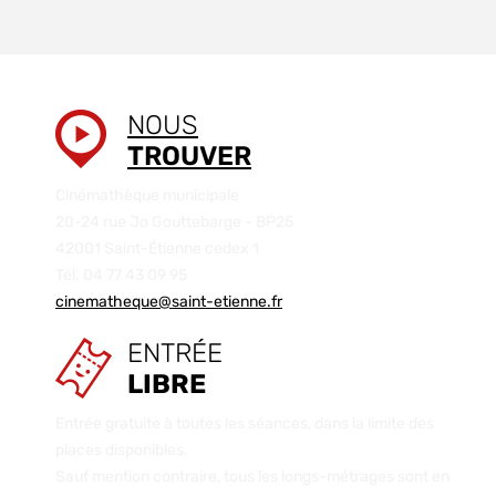
NOUS
TROUVER
Cinémathèque municipale
20-24 rue Jo Gouttebarge - BP25
42001 Saint-Étienne cedex 1
Tél. 04 77 43 09 95
cinematheque@saint-etienne.fr
ENTRÉE
LIBRE
Entrée gratuite à toutes les séances, dans la limite des
places disponibles.
Sauf mention contraire, tous les longs-métrages sont en