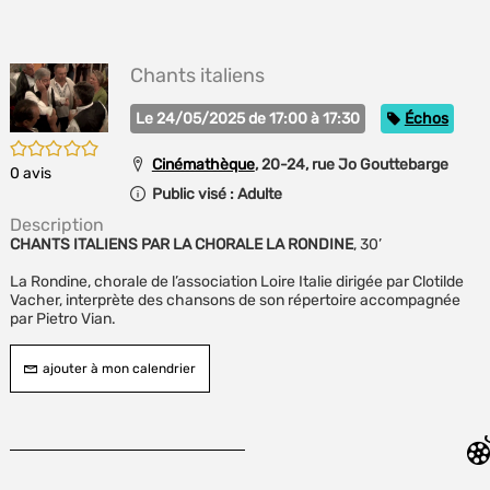
E
(Nou
P
fenê
MA
Chants italiens
Catégorie
Le 24/05/2025 de 17:00 à 17:30
Échos
/5
Cinémathèque
, 20-24, rue Jo Gouttebarge
0
avis
Public visé :
Adulte
Description
CHANTS ITALIENS PAR LA CHORALE LA RONDINE
, 30’
La Rondine, chorale de l’association Loire Italie dirigée par Clotilde
Vacher, interprète des chansons de son répertoire accompagnée
par Pietro Vian.
ajouter à mon calendrier