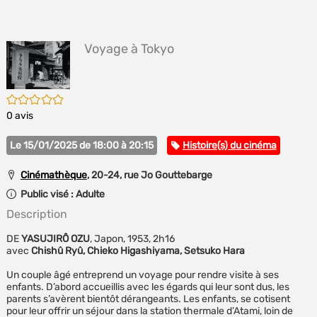
E
(Nou
P
fenê
MA
Voyage à Tokyo
/5
0
avis
Catégorie
Le 15/01/2025 de 18:00 à 20:15
Histoire(s) du cinéma
Cinémathèque
, 20-24, rue Jo Gouttebarge
Public visé :
Adulte
Description
DE
YASUJIRÔ OZU
, Japon, 1953, 2h16
avec
Chishû Ryû, Chieko Higashiyama, Setsuko Hara
Un couple âgé entreprend un voyage pour rendre visite à ses
enfants. D’abord accueillis avec les égards qui leur sont dus, les
parents s’avèrent bientôt dérangeants. Les enfants, se cotisent
pour leur offrir un séjour dans la station thermale d’Atami, loin de