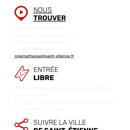
NOUS
TROUVER
Cinémathèque municipale
20-24 rue Jo Gouttebarge - BP25
42001 Saint-Étienne cedex 1
Tél. 04 77 43 09 95
cinematheque@saint-etienne.fr
ENTRÉE
LIBRE
Entrée gratuite à toutes les séances, dans la limite des
places disponibles.
Sauf mention contraire, tous les longs-métrages sont en
V.O. sous-titrés en français.
SUIVRE LA VILLE