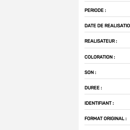
PERIODE :
Partager
DATE DE REALISATIO
sur
t
(Nouvelle
REALISATEUR :
fenêtre)
COLORATION :
SON :
DUREE :
IDENTIFIANT :
FORMAT ORIGINAL :