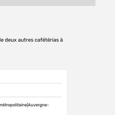
MAIL
fenêtre)
 de deux autres cafétérias à
 métropolitaine|Auvergne-