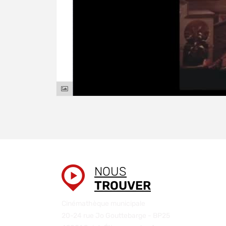
NOUS
TROUVER
Cinémathèque municipale
20-24 rue Jo Gouttebarge - BP25