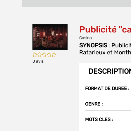
Publicité "c
Casino
SYNOPSIS
: Publici
Ratarieux et Month
/5
0
avis
DESCRIPTIO
FORMAT DE DUREE :
GENRE :
MOTS CLES :