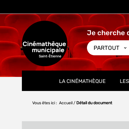
Aller
Aller
Aller
au
au
à
menu
contenu
la
recherche
PARTOUT
LA CINÉMATHÈQUE
LES
Vous êtes ici :
Accueil
/
Détail du document