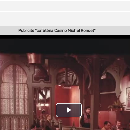
Publicité "cafétéria Casino Michel Rondet"
Play
Video